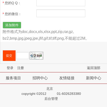
*
您的Q Q
：
*
您的微信
：
添加附件
附件格式为doc,docx,xls,xlsx,ppt,zip,rar,gz,
bz2,bmp,jpg,jpeg,jpe,jfif,gif,tif,tiff,png,不能超过2M。
登录
注册
返回顶部
服务项目
招聘中心
友情链接
新闻中心
北京
copyright ©2012
01-6026283380
后台管理